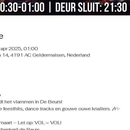
e
 apr 2025, 01:00
n 14, 4191 AC Geldermalsen, Nederland

dt het vlammen in De Beurs! 
e feesthits, dance tracks en gouwe ouwe knallers. 🎶✨
 maart – Let op: VOL = VOL!
chenkerij de Beurs