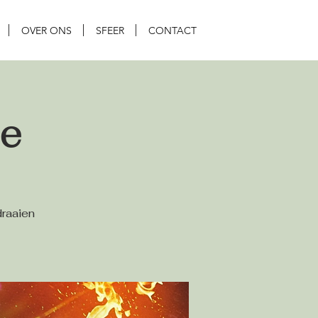
OVER ONS
SFEER
CONTACT
e
draaien