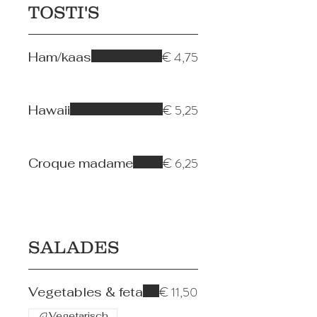
TOSTI'S
€ 4,75
Ham/kaas
€ 5,25
Hawaii
€ 6,25
Croque madame
SALADES
€ 11,50
Vegetables & feta
Vegetarisch