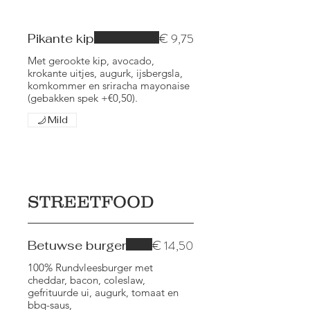
€ 9,75
Pikante kip
Met gerookte kip, avocado,
krokante uitjes, augurk, ijsbergsla,
komkommer en sriracha mayonaise
(gebakken spek +€0,50).
Mild
STREETFOOD
€ 14,50
Betuwse burger
100% Rundvleesburger met
cheddar, bacon, coleslaw,
gefrituurde ui, augurk, tomaat en
bbq-saus,