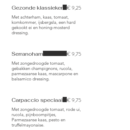
€ 9,25
Gezonde klassieker
Met achterham, kaas, tomaat,
komkommer, ijsbergsla, een hard
gekookt ei en honing-mosterd
dressing.
€ 9,75
Serranoham
Met zongedroogde tomaat,
gebakken champignons, rucola,
parmezaanse kaas, mascarpone en
balsamico dressing.
€ 9,75
Carpaccio speciaal
Met zongedroogde tomaat, rode ui,
rucola, pijnboompitjes,
Parmezaanse kaas, pesto en
truffelmayonaise.