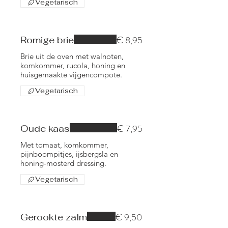
Vegetarisch
€ 8,95
Romige brie
Brie uit de oven met walnoten,
komkommer, rucola, honing en
huisgemaakte vijgencompote.
Vegetarisch
€ 7,95
Oude kaas
Met tomaat, komkommer,
pijnboompitjes, ijsbergsla en
honing-mosterd dressing.
Vegetarisch
€ 9,50
Gerookte zalm