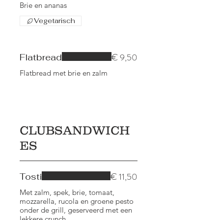
Brie en ananas
Vegetarisch
€ 9,50
Flatbread
Flatbread met brie en zalm
CLUBSANDWICH
ES
€ 11,50
Tosti
Met zalm, spek, brie, tomaat,
mozzarella, rucola en groene pesto
onder de grill, geserveerd met een
lekkere crunch.