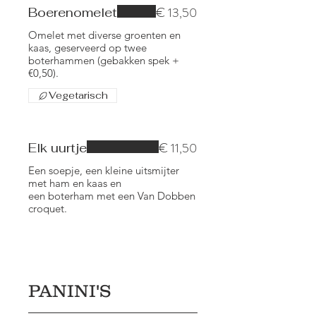
€ 13,50
Boerenomelet
Omelet met diverse groenten en
kaas, geserveerd op twee
boterhammen (gebakken spek +
€0,50).
Vegetarisch
€ 11,50
Elk uurtje
Een soepje, een kleine uitsmijter
met ham en kaas en
een boterham met een Van Dobben
croquet.
PANINI'S