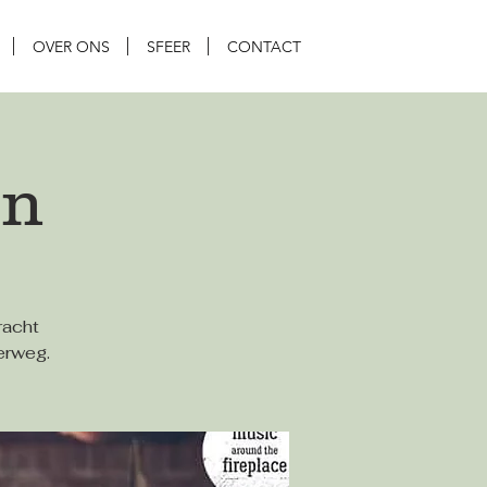
OVER ONS
SFEER
CONTACT
en
racht
derweg.