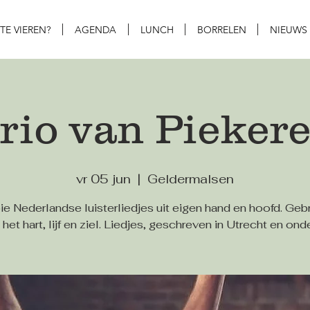
 TE VIEREN?
AGENDA
LUNCH
BORRELEN
NIEUWS
rio van Pieker
vr 05 jun
  |  
Geldermalsen
e Nederlandse luisterliedjes uit eigen hand en hoofd. Geb
 het hart, lijf en ziel. Liedjes, geschreven in Utrecht en on